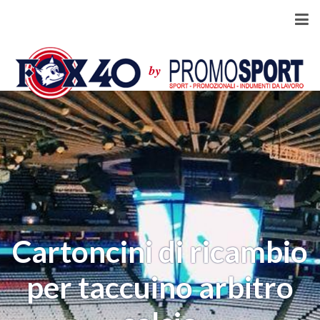
Cartoncini di ricambio
per taccuino arbitro