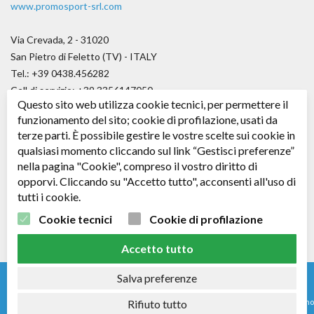
www.promosport-srl.com
Via Crevada, 2 - 31020
San Pietro di Feletto (TV) - ITALY
Tel.: +39 0438.456282
Cell di servizio: +39.3356147050
Questo sito web utilizza cookie tecnici, per permettere il
Fax.: +39.0438.656979
funzionamento del sito; cookie di profilazione, usati da
E-mail:
angelo@promosport-srl.com
terze parti. È possibile gestire le vostre scelte sui cookie in
qualsiasi momento cliccando sul link “Gestisci preferenze”
Cap. soc. € 50.000,00 i.v.
nella pagina "Cookie", compreso il vostro diritto di
C.F. / P. IVA: 04361530266 - R.E.A. TV: 343578
opporvi. Cliccando su "Accetto tutto", acconsenti all'uso di
tutti i cookie.
Seguici su
Facebook
Cookie tecnici
Cookie di profilazione
Accetto tutto
Salva preferenze
Rifiuto tutto
© 2024 - Nomi e immagini di sistemi e prodotti che appaiono su questo sito sono
Copyright e/o Marchi Registrati dei rispettivi produttori.