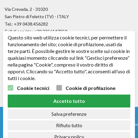
Via Crevada, 2 - 31020
San Pietro di Feletto (TV) - ITALY
Tel.: +39 0438.456282
Cell di servizio: +39.3356147050
Questo sito web utilizza cookie tecnici, per permettere il
Fax.: +39.0438.656979
funzionamento del sito; cookie di profilazione, usati da
E-mail:
angelo@promosport-srl.com
terze parti. È possibile gestire le vostre scelte sui cookie in
qualsiasi momento cliccando sul link “Gestisci preferenze”
Cap. soc. € 50.000,00 i.v.
nella pagina "Cookie", compreso il vostro diritto di
C.F. / P. IVA: 04361530266 - R.E.A. TV: 343578
opporvi. Cliccando su "Accetto tutto", acconsenti all'uso di
tutti i cookie.
Seguici su
Facebook
Cookie tecnici
Cookie di profilazione
Accetto tutto
Salva preferenze
© 2024 - Nomi e immagini di sistemi e prodotti che appaiono su questo sito sono
Rifiuto tutto
Copyright e/o Marchi Registrati dei rispettivi produttori.
Privacy policy