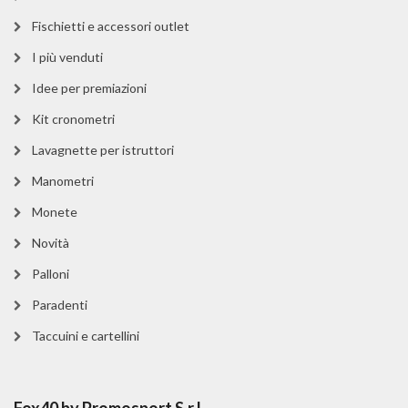
Fischietti e accessori outlet
I più venduti
Idee per premiazioni
Kit cronometri
Lavagnette per istruttori
Manometri
Monete
Novità
Palloni
Paradenti
Taccuini e cartellini
Fox40 by Promosport S.r.l.