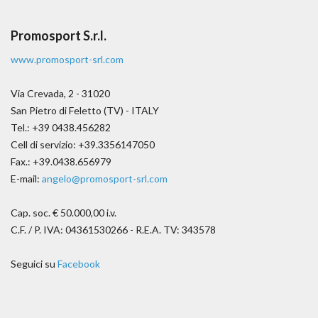
Promosport S.r.l.
www.promosport-srl.com
Via Crevada, 2 - 31020
San Pietro di Feletto (TV) - ITALY
Tel.: +39 0438.456282
Cell di servizio: +39.3356147050
Fax.: +39.0438.656979
E-mail:
angelo@promosport-srl.com
Cap. soc. € 50.000,00 i.v.
C.F. / P. IVA: 04361530266 - R.E.A. TV: 343578
Seguici su
Facebook