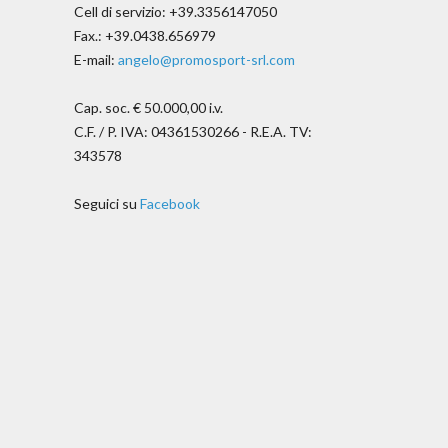
Cell di servizio: +39.3356147050
Fax.: +39.0438.656979
E-mail:
angelo@promosport-srl.com
Cap. soc. € 50.000,00 i.v.
C.F. / P. IVA: 04361530266 - R.E.A. TV:
343578
Seguici su
Facebook