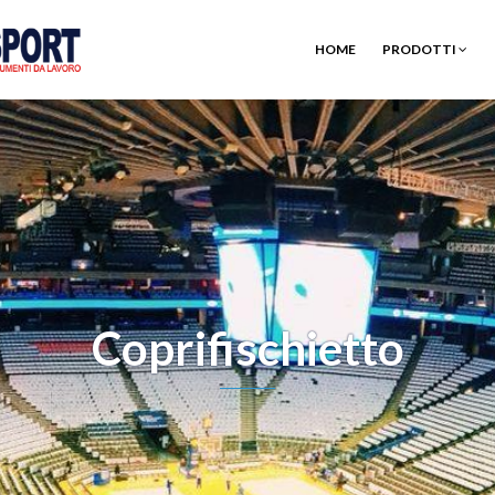
HOME
PRODOTTI
Coprifischietto