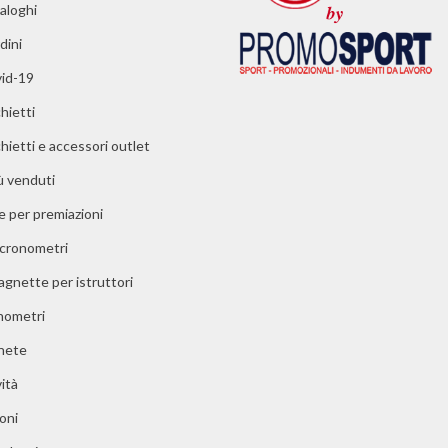
aloghi
dini
id-19
hietti
chietti e accessori outlet
iù venduti
e per premiazioni
 cronometri
agnette per istruttori
ometri
nete
ità
oni