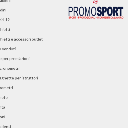
aloghi
dini
id-19
hietti
chietti e accessori outlet
iù venduti
e per premiazioni
 cronometri
agnette per istruttori
ometri
nete
ità
oni
adenti