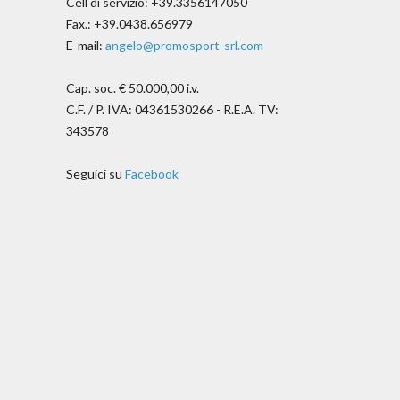
Cell di servizio: +39.3356147050
Fax.: +39.0438.656979
E-mail:
angelo@promosport-srl.com
Cap. soc. € 50.000,00 i.v.
C.F. / P. IVA: 04361530266 - R.E.A. TV:
343578
Seguici su
Facebook