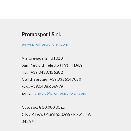
.
Promosport S.r.l.
www.promosport-srl.com
Via Crevada, 2 - 31020
San Pietro di Feletto (TV) - ITALY
Tel.: +39 0438.456282
Cell di servizio: +39.3356147050
Fax.: +39.0438.656979
E-mail:
angelo@promosport-srl.com
Cap. soc. € 50.000,00 i.v.
C.F. / P. IVA: 04361530266 - R.E.A. TV:
343578