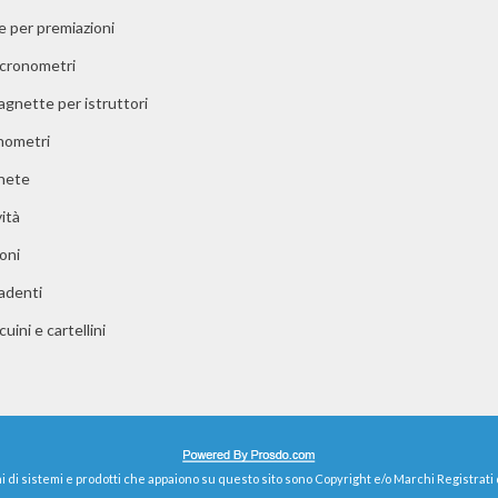
e per premiazioni
 cronometri
agnette per istruttori
ometri
nete
ità
oni
adenti
uini e cartellini
 di sistemi e prodotti che appaiono su questo sito sono Copyright e/o Marchi Registrati d