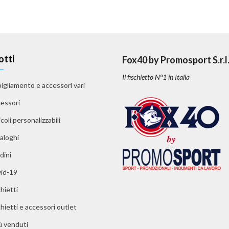
otti
Fox40 by Promosport S.r.l
Il fischietto N°1 in Italia
igliamento e accessori vari
essori
coli personalizzabili
aloghi
dini
id-19
hietti
chietti e accessori outlet
iù venduti