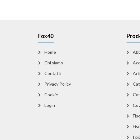
Fox40
Prod
Home
Abb
Chi siamo
Acc
Contatti
Arti
Privacy Policy
Cat
Cookie
Cor
Login
Cov
Fisc
Fis
I p