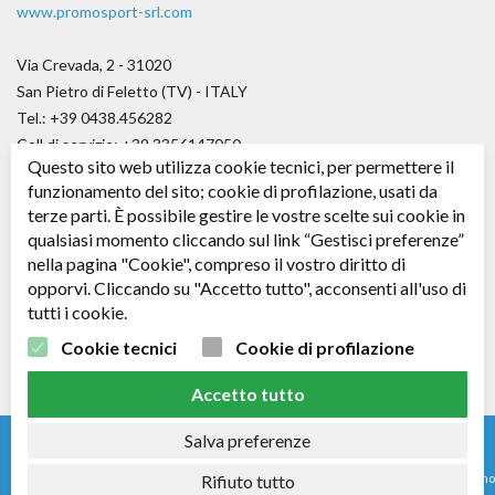
www.promosport-srl.com
Via Crevada, 2 - 31020
San Pietro di Feletto (TV) - ITALY
Tel.: +39 0438.456282
Cell di servizio: +39.3356147050
Questo sito web utilizza cookie tecnici, per permettere il
Fax.: +39.0438.656979
funzionamento del sito; cookie di profilazione, usati da
E-mail:
angelo@promosport-srl.com
terze parti. È possibile gestire le vostre scelte sui cookie in
qualsiasi momento cliccando sul link “Gestisci preferenze”
Cap. soc. € 50.000,00 i.v.
nella pagina "Cookie", compreso il vostro diritto di
C.F. / P. IVA: 04361530266 - R.E.A. TV: 343578
opporvi. Cliccando su "Accetto tutto", acconsenti all'uso di
tutti i cookie.
Seguici su
Facebook
Cookie tecnici
Cookie di profilazione
Accetto tutto
Salva preferenze
Rifiuto tutto
© 2024 - Nomi e immagini di sistemi e prodotti che appaiono su questo sito sono
Copyright e/o Marchi Registrati dei rispettivi produttori.