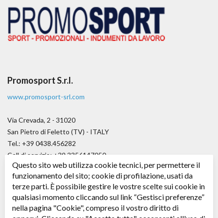
Promosport S.r.l.
www.promosport-srl.com
Via Crevada, 2 - 31020
San Pietro di Feletto (TV) - ITALY
Tel.: +39 0438.456282
Cell di servizio: +39.3356147050
Questo sito web utilizza cookie tecnici, per permettere il
Fax.: +39.0438.656979
funzionamento del sito; cookie di profilazione, usati da
E-mail:
angelo@promosport-srl.com
terze parti. È possibile gestire le vostre scelte sui cookie in
qualsiasi momento cliccando sul link “Gestisci preferenze”
Cap. soc. € 50.000,00 i.v.
nella pagina "Cookie", compreso il vostro diritto di
C.F. / P. IVA: 04361530266 - R.E.A. TV: 343578