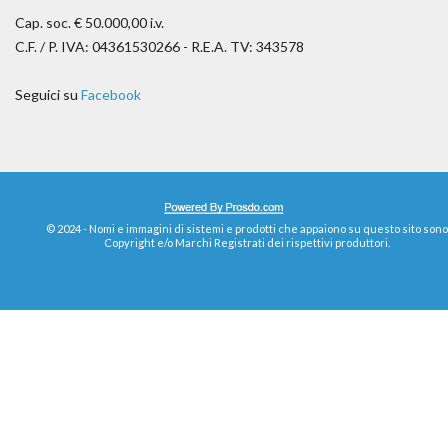
Cap. soc. € 50.000,00 i.v.
C.F. / P. IVA: 04361530266 - R.E.A. TV: 343578
Seguici su
Facebook
© 2024 - Nomi e immagini di sistemi e prodotti che appaiono su questo sito sono
Copyright e/o Marchi Registrati dei rispettivi produttori.