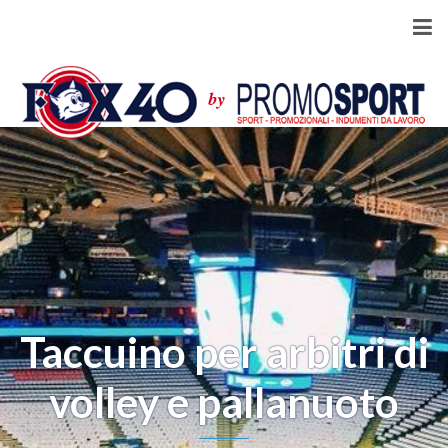
Taccuino per arbitri di
volley e pallanuoto