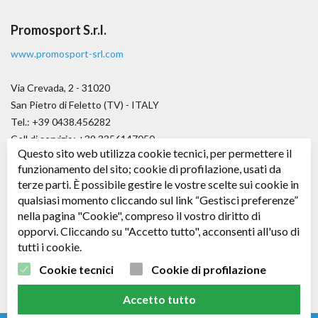
Promosport S.r.l.
www.promosport-srl.com
Via Crevada, 2 - 31020
San Pietro di Feletto (TV) - ITALY
Tel.: +39 0438.456282
Cell di servizio: +39.3356147050
Questo sito web utilizza cookie tecnici, per permettere il
Fax.: +39.0438.656979
funzionamento del sito; cookie di profilazione, usati da
E-mail:
angelo@promosport-srl.com
terze parti. È possibile gestire le vostre scelte sui cookie in
qualsiasi momento cliccando sul link “Gestisci preferenze”
Cap. soc. € 50.000,00 i.v.
nella pagina "Cookie", compreso il vostro diritto di
C.F. / P. IVA: 04361530266 - R.E.A. TV: 343578
opporvi. Cliccando su "Accetto tutto", acconsenti all'uso di
tutti i cookie.
Seguici su
Facebook
Cookie tecnici
Cookie di profilazione
Accetto tutto