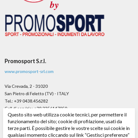
Promosport S.r.l.
www.promosport-srl.com
Via Crevada, 2 - 31020
San Pietro di Feletto (TV) - ITALY
Tel.: +39 0438.456282
Cell di servizio: +39.3356147050
Questo sito web utilizza cookie tecnici, per permettere il
Fax.: +39.0438.656979
funzionamento del sito; cookie di profilazione, usati da
E-mail:
angelo@promosport-srl.com
terze parti. È possibile gestire le vostre scelte sui cookie in
qualsiasi momento cliccando sul link “Gestisci preferenze”
Cap. soc. € 50.000,00 i.v.