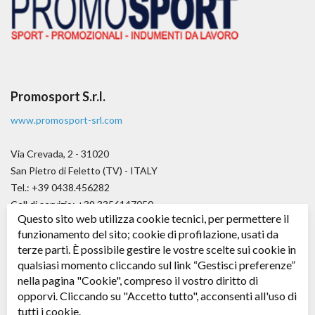
Promosport S.r.l.
www.promosport-srl.com
Via Crevada, 2 - 31020
San Pietro di Feletto (TV) - ITALY
Tel.: +39 0438.456282
Cell di servizio: +39.3356147050
Questo sito web utilizza cookie tecnici, per permettere il
Fax.: +39.0438.656979
funzionamento del sito; cookie di profilazione, usati da
E-mail:
angelo@promosport-srl.com
terze parti. È possibile gestire le vostre scelte sui cookie in
qualsiasi momento cliccando sul link “Gestisci preferenze”
Cap. soc. € 50.000,00 i.v.
nella pagina "Cookie", compreso il vostro diritto di
C.F. / P. IVA: 04361530266 - R.E.A. TV: 343578
opporvi. Cliccando su "Accetto tutto", acconsenti all'uso di
tutti i cookie.