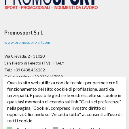
Promosport S.r.l.
www.promosport-srl.com
Via Crevada, 2 - 31020
San Pietro di Feletto (TV) - ITALY
Tel.: +39 0438.456282
Cell di servizio: +39.3356147050
Questo sito web utilizza cookie tecnici, per permettere il
Fax.: +39.0438.656979
funzionamento del sito; cookie di profilazione, usati da
E-mail:
angelo@promosport-srl.com
terze parti. È possibile gestire le vostre scelte sui cookie in
qualsiasi momento cliccando sul link “Gestisci preferenze”
Cap. soc. € 50.000,00 i.v.
nella pagina "Cookie", compreso il vostro diritto di
C.F. / P. IVA: 04361530266 - R.E.A. TV: 343578
opporvi. Cliccando su "Accetto tutto", acconsenti all'uso di
tutti i cookie.
Seguici su
Facebook