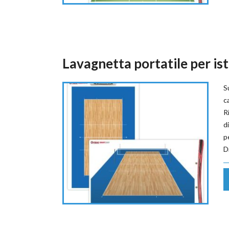
Lavagnetta portatile per ist
S
c
R
d
p
D