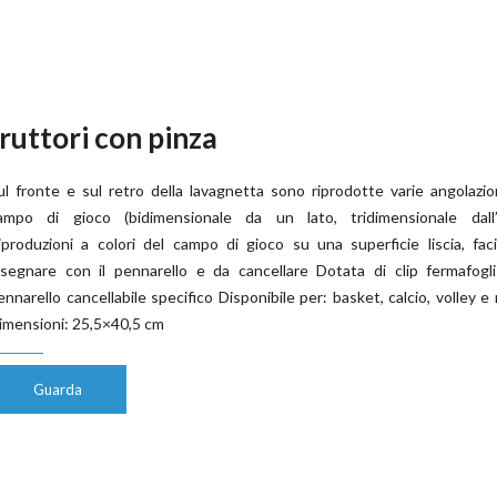
ruttori con pinza
ul fronte e sul retro della lavagnetta sono riprodotte varie angolazio
ampo di gioco (bidimensionale da un lato, tridimensionale dall’a
iproduzioni a colori del campo di gioco su una superficie liscia, fac
isegnare con il pennarello e da cancellare Dotata di clip fermafogl
ennarello cancellabile specifico Disponibile per: basket, calcio, volley e
imensioni: 25,5×40,5 cm
Guarda