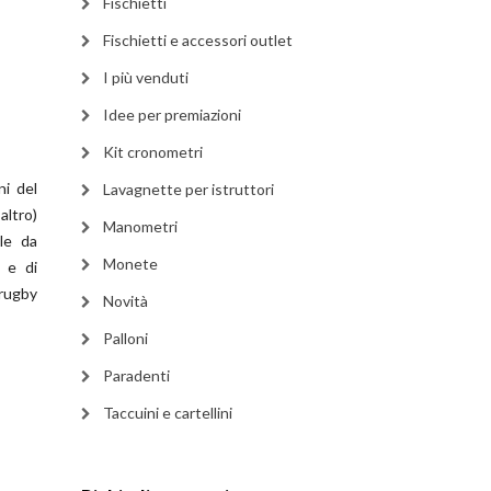
Fischietti
Fischietti e accessori outlet
I più venduti
Idee per premiazioni
Kit cronometri
ni del
Lavagnette per istruttori
ltro)
Manometri
ile da
Monete
i e di
 rugby
Novità
Palloni
Paradenti
Taccuini e cartellini