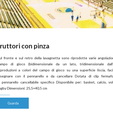
ruttori con pinza
ul fronte e sul retro della lavagnetta sono riprodotte varie angolazio
ampo di gioco (bidimensionale da un lato, tridimensionale dall’a
iproduzioni a colori del campo di gioco su una superficie liscia, fac
isegnare con il pennarello e da cancellare Dotata di clip fermafo
i pennarello cancellabile specifico Disponibile per: basket, calcio, vo
ugby Dimensioni: 25,5×40,5 cm
Guarda