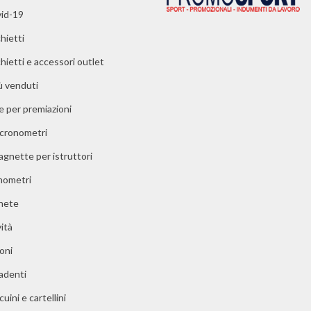
id-19
hietti
chietti e accessori outlet
iù venduti
e per premiazioni
 cronometri
agnette per istruttori
ometri
nete
ità
oni
adenti
uini e cartellini