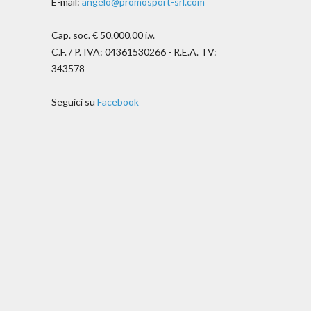
E-mail:
angelo@promosport-srl.com
Cap. soc. € 50.000,00 i.v.
C.F. / P. IVA: 04361530266 - R.E.A. TV:
343578
Seguici su
Facebook