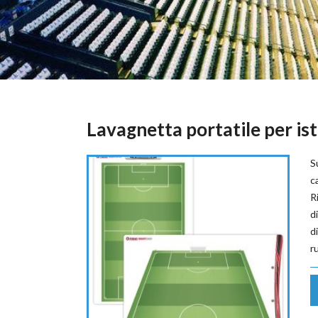
Lavagnetta portatile per ist
S
c
R
d
d
r