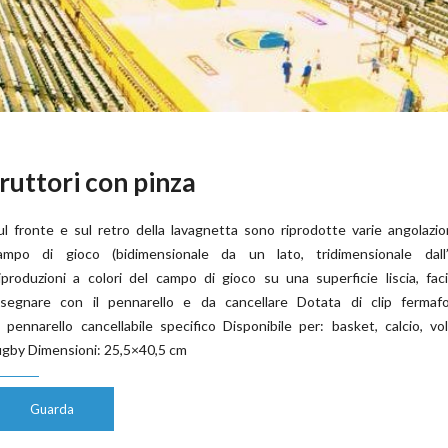
ruttori con pinza
ul fronte e sul retro della lavagnetta sono riprodotte varie angolazio
ampo di gioco (bidimensionale da un lato, tridimensionale dall’a
iproduzioni a colori del campo di gioco su una superficie liscia, fac
isegnare con il pennarello e da cancellare Dotata di clip fermafo
i pennarello cancellabile specifico Disponibile per: basket, calcio, vo
ugby Dimensioni: 25,5×40,5 cm
Guarda