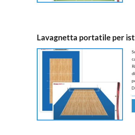
Lavagnetta portatile per ist
S
c
R
d
p
D