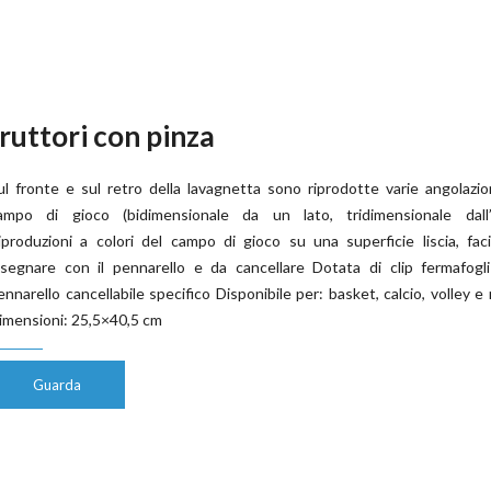
ruttori con pinza
ul fronte e sul retro della lavagnetta sono riprodotte varie angolazio
ampo di gioco (bidimensionale da un lato, tridimensionale dall’a
iproduzioni a colori del campo di gioco su una superficie liscia, fac
isegnare con il pennarello e da cancellare Dotata di clip fermafogl
ennarello cancellabile specifico Disponibile per: basket, calcio, volley e
imensioni: 25,5×40,5 cm
Guarda