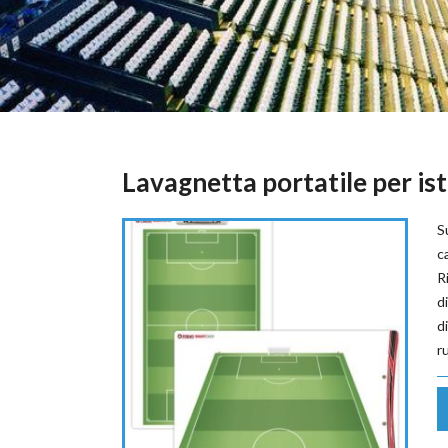
Lavagnetta portatile per ist
S
c
R
d
d
r