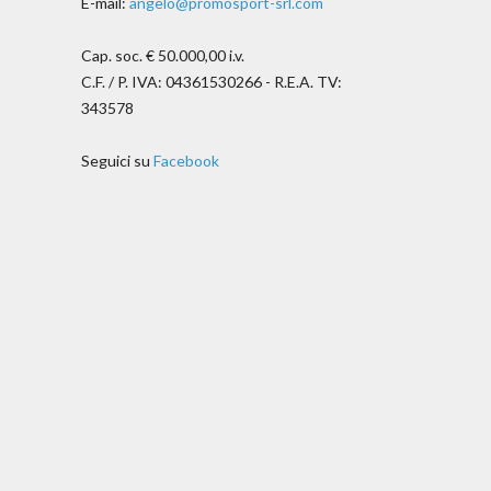
E-mail:
angelo@promosport-srl.com
Cap. soc. € 50.000,00 i.v.
C.F. / P. IVA: 04361530266 - R.E.A. TV:
343578
Seguici su
Facebook