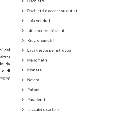
Fischietti
Fischietti e accessori outlet
I più venduti
Idee per premiazioni
Kit cronometri
ni del
Lavagnette per istruttori
ltro)
Manometri
ile da
Monete
i e di
 rugby
Novità
Palloni
Paradenti
Taccuini e cartellini