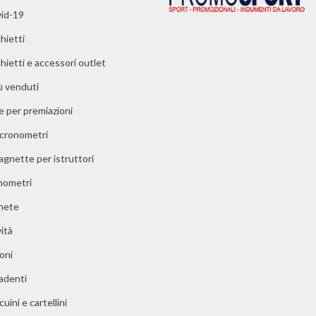
id-19
hietti
chietti e accessori outlet
iù venduti
e per premiazioni
 cronometri
agnette per istruttori
ometri
nete
ità
oni
adenti
uini e cartellini