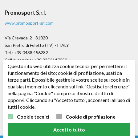
Promosport S.r.l.
www.promosport-srl.com
Via Crevada, 2 - 31020
San Pietro di Feletto (TV) - ITALY
Tel.: +39 0438.456282
Cell di servizio: +39.3356147050
Questo sito web utilizza cookie tecnici, per permettere il
Fax.: +39.0438.656979
funzionamento del sito; cookie di profilazione, usati da
E-mail:
angelo@promosport-srl.com
terze parti. È possibile gestire le vostre scelte sui cookie in
qualsiasi momento cliccando sul link “Gestisci preferenze”
Cap. soc. € 50.000,00 i.v.
nella pagina "Cookie", compreso il vostro diritto di
C.F. / P. IVA: 04361530266 - R.E.A. TV: 343578
opporvi. Cliccando su "Accetto tutto", acconsenti all'uso di
tutti i cookie.
Seguici su
Facebook
Cookie tecnici
Cookie di profilazione
Accetto tutto