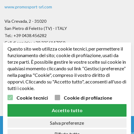
www.promosport-srl.com
Via Crevada, 2 - 31020
San Pietro di Feletto (TV) - ITALY
Tel.: +39 0438.456282
Cell di servizio: +39.3356147050
Questo sito web utilizza cookie tecnici, per permettere il
Fax.: +39.0438.656979
funzionamento del sito; cookie di profilazione, usati da
E-mail:
angelo@promosport-srl.com
terze parti. È possibile gestire le vostre scelte sui cookie in
qualsiasi momento cliccando sul link “Gestisci preferenze”
Cap. soc. € 50.000,00 i.v.
nella pagina "Cookie", compreso il vostro diritto di
C.F. / P. IVA: 04361530266 - R.E.A. TV: 343578
opporvi. Cliccando su "Accetto tutto", acconsenti all'uso di
tutti i cookie.
Seguici su
Facebook
Cookie tecnici
Cookie di profilazione
Accetto tutto
Salva preferenze
© 2024 - Nomi e immagini di sistemi e prodotti che appaiono su questo sito sono
Rifiuto tutto