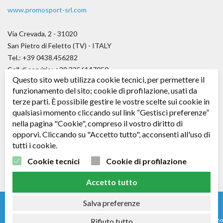
www.promosport-srl.com
Via Crevada, 2 - 31020
San Pietro di Feletto (TV) - ITALY
Tel.: +39 0438.456282
Cell di servizio: +39.3356147050
Questo sito web utilizza cookie tecnici, per permettere il
Fax.: +39.0438.656979
funzionamento del sito; cookie di profilazione, usati da
E-mail:
angelo@promosport-srl.com
terze parti. È possibile gestire le vostre scelte sui cookie in
qualsiasi momento cliccando sul link “Gestisci preferenze”
Cap. soc. € 50.000,00 i.v.
nella pagina "Cookie", compreso il vostro diritto di
C.F. / P. IVA: 04361530266 - R.E.A. TV: 343578
opporvi. Cliccando su "Accetto tutto", acconsenti all'uso di
tutti i cookie.
Seguici su
Facebook
Cookie tecnici
Cookie di profilazione
Accetto tutto
Salva preferenze
© 2024 - Nomi e immagini di sistemi e prodotti che appaiono su questo sito sono
Rifiuto tutto